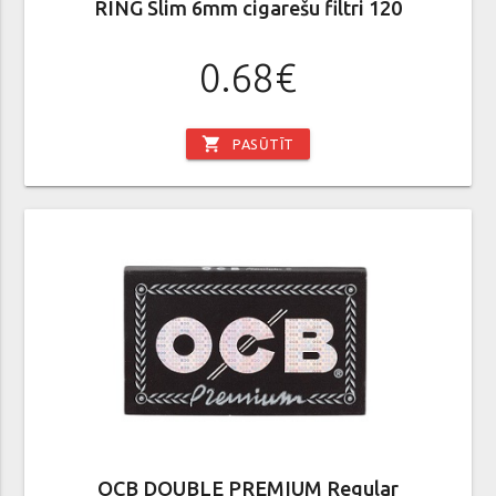
RING Slim 6mm cigarešu filtri 120
0.68€
shopping_cart
PASŪTĪT
OCB DOUBLE PREMIUM Regular