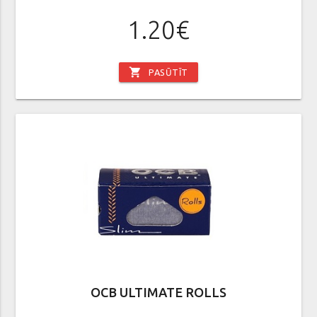
1.20€
shopping_cart
PASŪTĪT
OCB ULTIMATE ROLLS