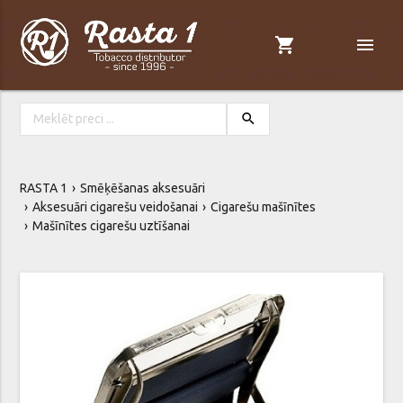
shopping_cart
menu
search
RASTA 1
Smēķēšanas aksesuāri
Aksesuāri cigarešu veidošanai
Cigarešu mašīnītes
Mašīnītes cigarešu uztīšanai