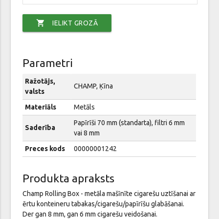
shopping_cart
IELIKT GROZĀ
Parametri
Ražotājs,
CHAMP, Ķīna
valsts
Materiāls
Metāls
Papīrīši 70 mm (standarta), filtri 6 mm
Saderība
vai 8 mm
Preces kods
00000001242
Produkta apraksts
Champ Rolling Box - metāla mašīnīte cigarešu uztīšanai ar
ērtu konteineru tabakas/cigarešu/papīrīšu glabāšanai.
Der gan 8 mm, gan 6 mm cigarešu veidošanai.