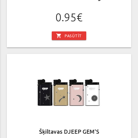
0.95€
shopping_cart
PASŪTĪT
Šķiltavas DJEEP GEM'S