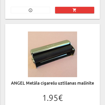
shopping_cart
info_outline
ANGEL Metāla cigarešu uztīšanas mašīnīte
1.95€