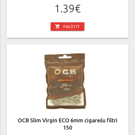
1.39€
shopping_cart
PASŪTĪT
OCB Slim Virgin ECO 6mm cigarešu filtri
150