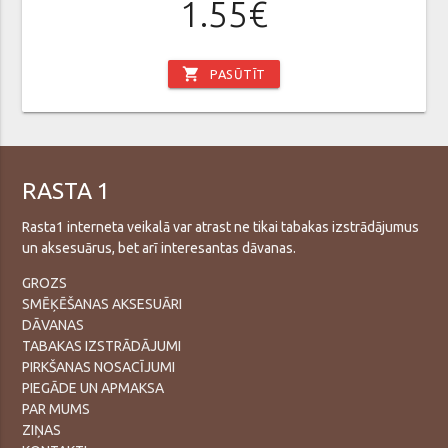
1.55€
shopping_cart
PASŪTĪT
RASTA 1
Rasta1 interneta veikalā var atrast ne tikai tabakas izstrādājumus
un aksesuārus, bet arī interesantas dāvanas.
GROZS
SMĒĶĒŠANAS AKSESUĀRI
DĀVANAS
TABAKAS IZSTRĀDĀJUMI
PIRKŠANAS NOSACĪJUMI
PIEGĀDE UN APMAKSA
PAR MUMS
ZIŅAS