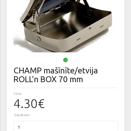
CHAMP mašīnīte/etvija
ROLL'n BOX 70 mm
Cena
4.30€
Daudzums