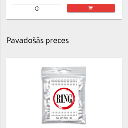
shopping_cart
info_outline
Pavadošās preces