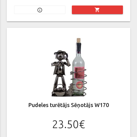
shopping_cart
info_outline
Pudeles turētājs Sēņotājs W170
23.50€