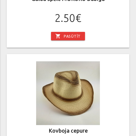
2.50€
shopping_cart
PASŪTĪT
Kovboja cepure