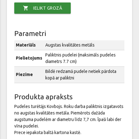
shopping_cart
IELIKT GROZĀ
Parametri
Materiāls
Augstas kvalitātes metāls
Paliktnis pudelei (maksimāls pudeles
Pielietojums
diametrs 7.7 cm)
Bildē redzamā pudele netiek pārdota
Piezīme
kopā ar paliktni
Produkta apraksts
Pudeles turētājs Kovbojs. Roku darba paliktnis izgatavots
no augstas kvalitātes metāla. Piemērots dažāda
augstuma pudelēm ar diametru līdz 7,7 cm. Īpaši labi der
vīna pudelei.
Prece iepakota baltā kartona kastē.