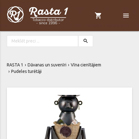
shopping_cart
menu
search
RASTA 1
Dāvanas un suvenīri
Vīna cienītājiem
Pudeles turētāji