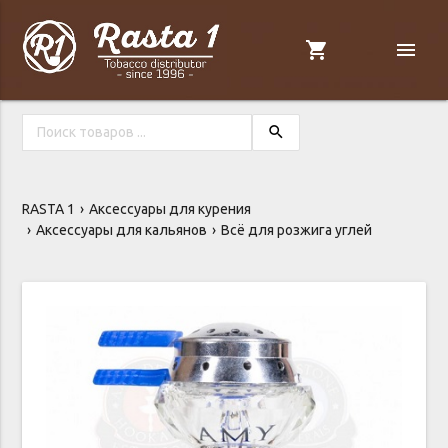
shopping_cart
menu
search
RASTA 1
Аксессуары для курения
Аксессуары для кальянов
Всё для розжига углей