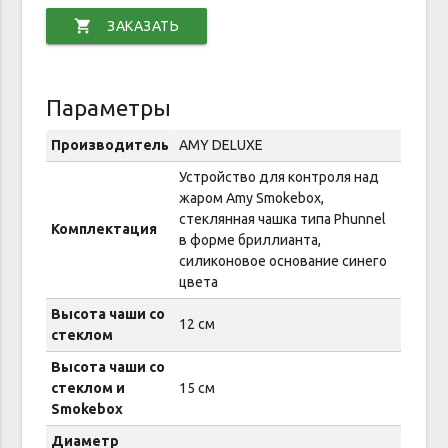
shopping_cart
ЗАКАЗАТЬ
Параметры
Производитель
AMY DELUXE
Устройство для контроля над
жаром Amy Smokebox,
стеклянная чашка типа Phunnel
Комплектация
в форме бриллианта,
силиконовое основание синего
цвета
Высота чаши со
12 см
стеклом
Высота чаши со
стеклом и
15 см
Smokebox
Диаметр