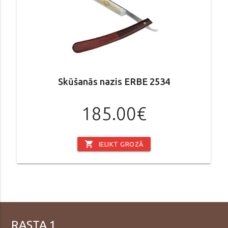
Skūšanās nazis ERBE 2534
185.00€
shopping_cart
IELIKT GROZĀ
RASTA 1