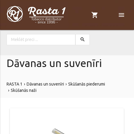
shopping_cart
menu
search
Dāvanas un suvenīri
RASTA 1
Dāvanas un suvenīri
Skūšanās piederumi
Skūšanās naži