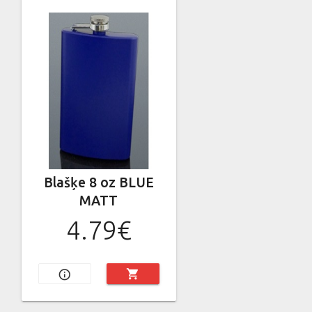
Blašķe 8 oz BLUE
MATT
4.79€
shopping_cart
info_outline