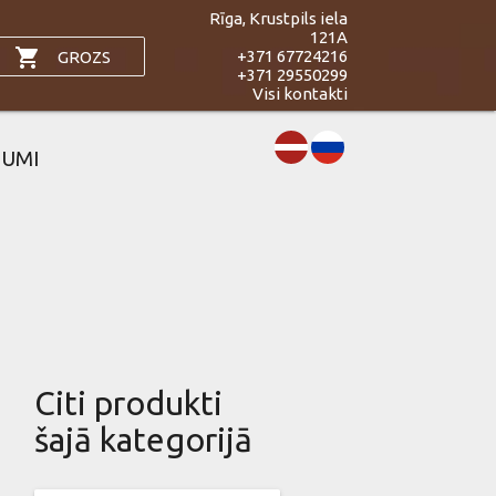
Rīga, Krustpils iela
121A
shopping_cart
+371 67724216
GROZS
+371 29550299
Visi kontakti
JUMI
Citi produkti
šajā kategorijā