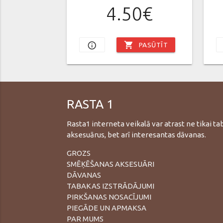
4.50€
shopping_cart
info_outline
PASŪTĪT
RASTA 1
Rasta1 interneta veikalā var atrast ne tikai t
aksesuārus, bet arī interesantas dāvanas.
GROZS
SMĒĶĒŠANAS AKSESUĀRI
DĀVANAS
TABAKAS IZSTRĀDĀJUMI
PIRKŠANAS NOSACĪJUMI
PIEGĀDE UN APMAKSA
PAR MUMS