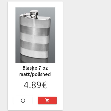
Blasķe 7 oz
matt/polished
4.89€
shopping_cart
info_outline