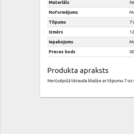
Materiāls
Ne
Noformējums
M
Tilpums
7 
Izmērs
1
Iepakojums
M
Preces kods
0
Produkta apraksts
Nerūsējošā tērauda blašķe ar tilpumu 7 oz