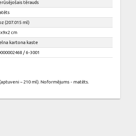
rūsējošais tērauds
atēts
oz (207.015 ml)
2x9x2 cm
elna kartona kaste
0000002468 / 6-3001
 (aptuveni ~ 210 ml). Noformējums - matēts.