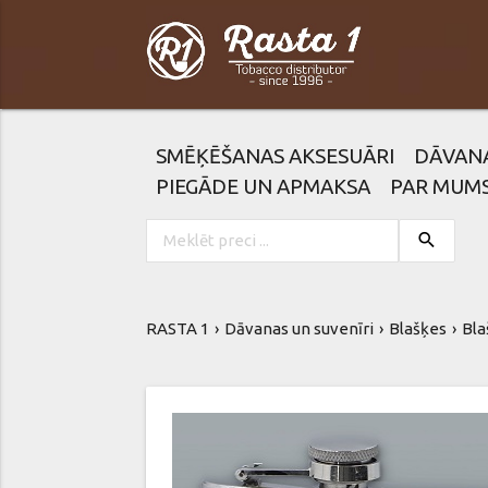
SMĒĶĒŠANAS AKSESUĀRI
DĀVAN
PIEGĀDE UN APMAKSA
PAR MUM
search
RASTA 1
Dāvanas un suvenīri
Blašķes
Bla