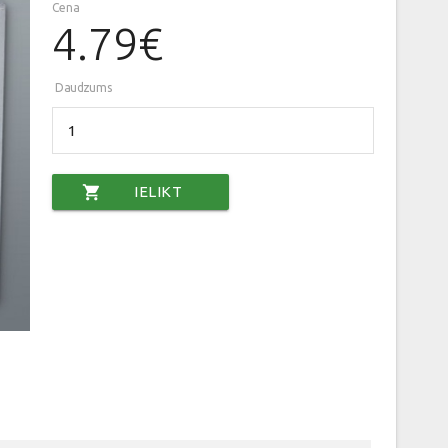
Cena
4.79€
Daudzums
shopping_cart
IELIKT
GROZĀ