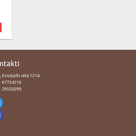
ntakti
, Krustpils iela 121A
1 67724216
1 29550299