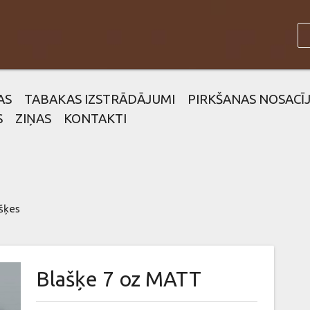
AS
TABAKAS IZSTRĀDĀJUMI
PIRKŠANAS NOSACĪ
S
ZIŅAS
KONTAKTI
šķes
Blašķe 7 oz MATT