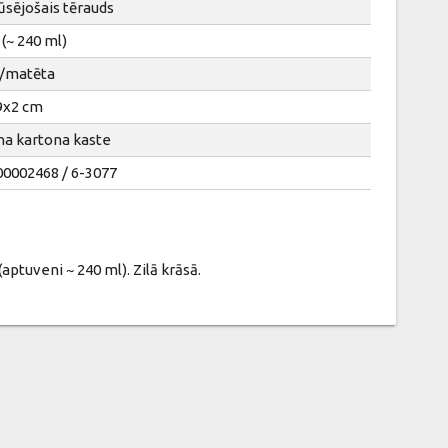
ūsējošais tērauds
 (~ 240 ml)
 /matēta
9x2 cm
na kartona kaste
00002468 / 6-3077
aptuveni ~ 240 ml). Zilā krāsā.