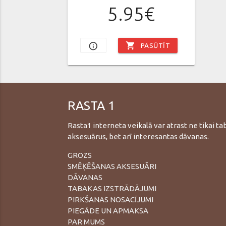
5.95€
shopping_cart
info_outline
PASŪTĪT
RASTA 1
Rasta1 interneta veikalā var atrast ne tikai t
aksesuārus, bet arī interesantas dāvanas.
GROZS
SMĒĶĒŠANAS AKSESUĀRI
DĀVANAS
TABAKAS IZSTRĀDĀJUMI
PIRKŠANAS NOSACĪJUMI
PIEGĀDE UN APMAKSA
PAR MUMS