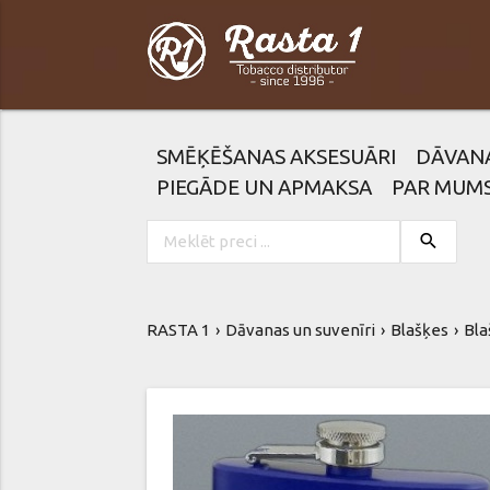
SMĒĶĒŠANAS AKSESUĀRI
DĀVAN
PIEGĀDE UN APMAKSA
PAR MUM
search
RASTA 1
Dāvanas un suvenīri
Blašķes
Bla