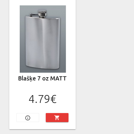
Blašķe 7 oz MATT
4.79€
shopping_cart
info_outline