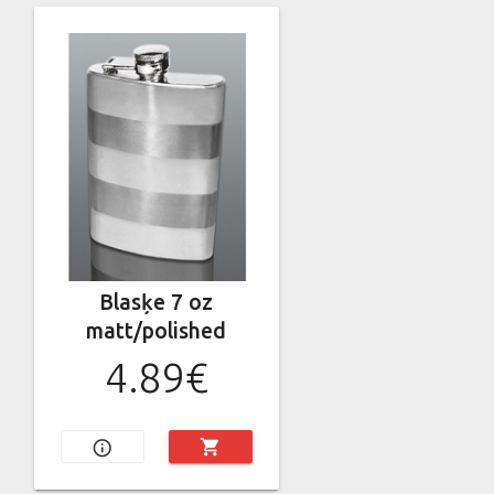
Blasķe 7 oz
matt/polished
4.89€
shopping_cart
info_outline