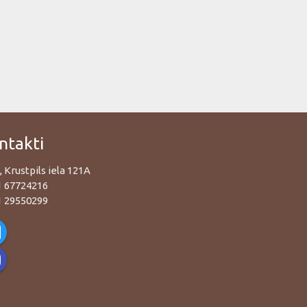
ntakti
, Krustpils iela 121A
1 67724216
1 29550299