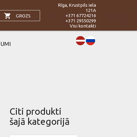
Rīga, Krustpils iela
121A
shopping_cart
+371 67724216
GROZS
+371 29550299
Visi kontakti
JUMI
Citi produkti
šajā kategorijā