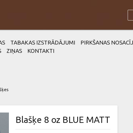
AS
TABAKAS IZSTRĀDĀJUMI
PIRKŠANAS NOSACĪ
S
ZIŅAS
KONTAKTI
šķes
Blašķe 8 oz BLUE MATT