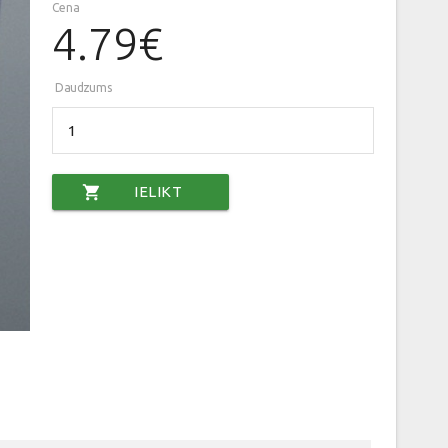
Cena
4.79€
Daudzums
shopping_cart
IELIKT
GROZĀ