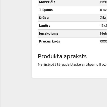
Materiāls
Ner
Tilpums
8 oz
Krāsa
Zila
Izmērs
13x
Iepakojums
Mel
Preces kods
000
Produkta apraksts
Nerūsējošā tērauda blašķe ar tilpumu 8 oz (