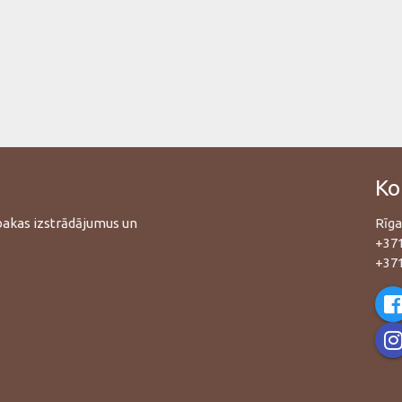
Ko
abakas izstrādājumus un
Rīga
+37
+37